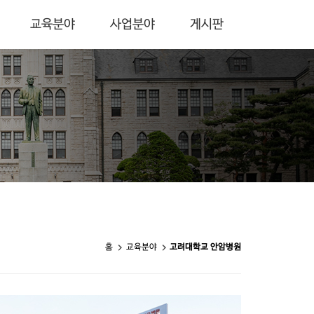
교육분야
사업분야
게시판
홈
교육분야
고려대학교 안암병원